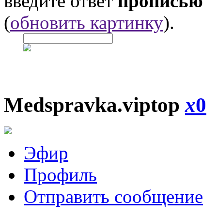
введите ответ
прописью
(
обновить картинку
).
Medspravka.viptop
x
0
Эфир
Профиль
Отправить сообщение